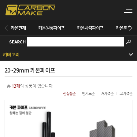
카본판재
카본원형파이프
카본사각파이프
카본로드
SEARCH
카테고리
20~29mm 카본파이프
· 총
12개
의 상품이 있습니다.
신상품순
인기도순
저가격순
고가격순