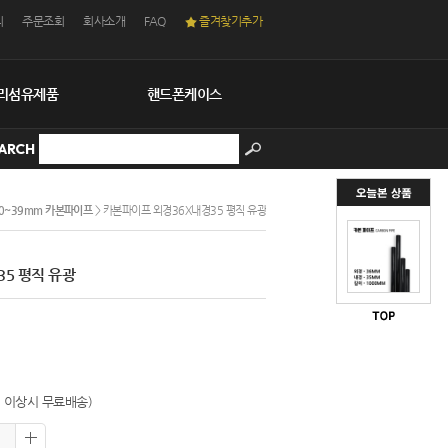
니
주문조회
회사소개
FAQ
즐겨찾기추가
리섬유제품
핸드폰케이스
ARCH
0~39mm 카본파이프
> 카본파이프 외경36X내경35 평직 유광
5 평직 유광
0원 이상시 무료배송)