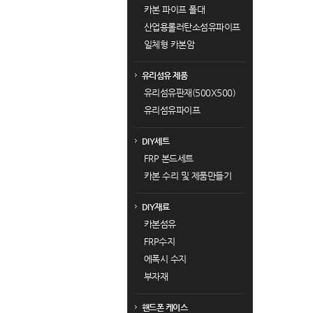
카본 파이프 폴대
산업용롤러탄소섬유파이프
일체형 카본암
유리섬유 제품
유리섬유판재(500X500)
유리섬유파이프
DIY세트
FRP 본드세트
카본 수리 및 제품만들기
DIY재료
카본섬유
FRP수지
에폭시 수지
부자재
핸드폰 케이스