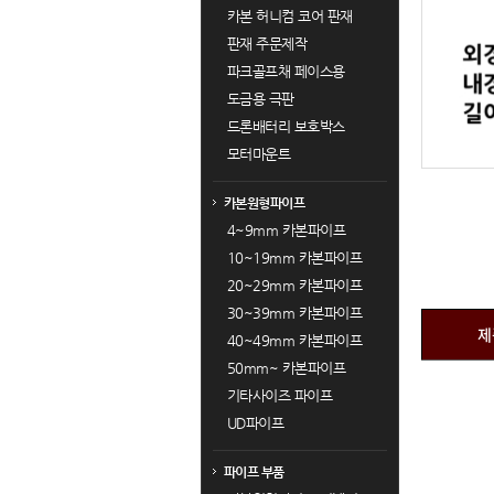
카본 허니컴 코어 판재
판재 주문제작
파크골프채 페이스용
도금용 극판
드론배터리 보호박스
모터마운트
카본원형파이프
4~9mm 카본파이프
10~19mm 카본파이프
20~29mm 카본파이프
30~39mm 카본파이프
제
40~49mm 카본파이프
50mm~ 카본파이프
기타사이즈 파이프
UD파이프
파이프 부품