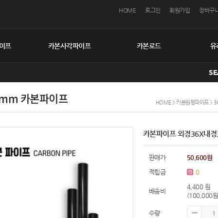
HOME
로그인
회원가입
장바구
이프
카본사각파이프
카본로드
유
SE
9mm 카본파이프
HOME
>
카본원형파이프
>
3
카본파이프 외경36X내경3
판매가
50,600원
적립금
0
4,400 원
배송비
(100,00
수량