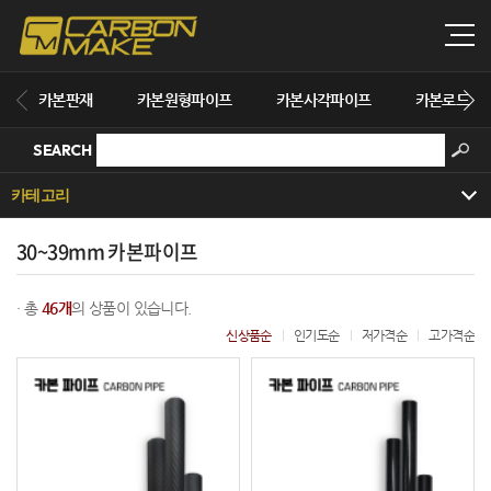
카본판재
카본원형파이프
카본사각파이프
카본로드
SEARCH
카테고리
30~39mm 카본파이프
· 총
46개
의 상품이 있습니다.
신상품순
인기도순
저가격순
고가격순