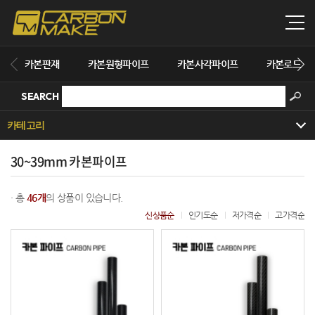
카본판재
카본원형파이프
카본사각파이프
카본로드
SEARCH
카테고리
30~39mm 카본파이프
· 총
46개
의 상품이 있습니다.
신상품순
인기도순
저가격순
고가격순