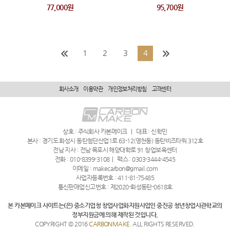
77,000원
95,700원
1
2
3
4
회사소개
이용약관
개인정보처리방침
고객센터
상호 : 주식회사 카본메이크
|
대표 : 신학민
본사 : 경기도 화성시 동탄첨단산업1로 63-12(영천동) 동탄비즈타워 312호
전남 지사 : 전남 목포시 해양대학로 91 창업보육센터
전화 : 010-8399-3108
|
팩스 : 0303-3444-4545
이메일 : makecarbon@gmail.com
사업자등록번호 : 411-81-75485
통신판매업신고번호 : 제2020-화성동탄-0618호
본 카본메이크 사이트는(은) 중소기업청 창업사업화지원사업인 중진공 청년창업사관학교의
정부지원금에 의해 제작된 것입니다.
COPYRIGHT © 2016
CARBONMAKE
. ALL RIGHTS RESERVED.